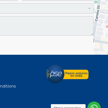
y
nditions