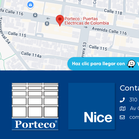
Cont
310 
Av 
com