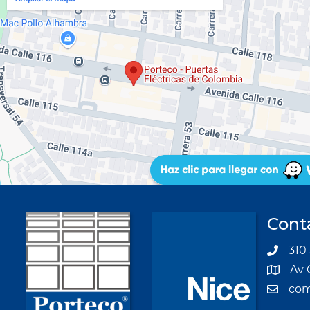
Cont
310 
Av 
com