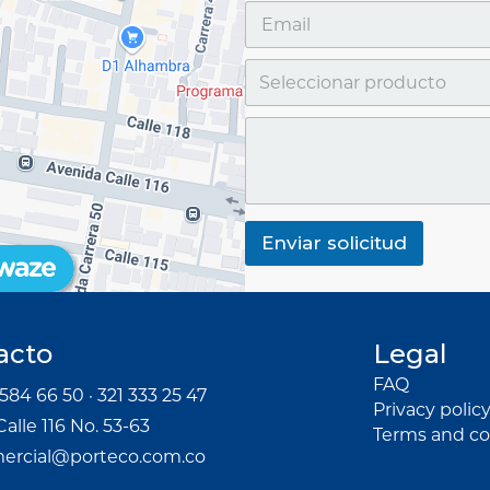
Enviar solicitud
acto
Legal
FAQ
584 66 50 · 321 333 25 47
Privacy polic
Calle 116 No. 53-63
Terms and co
ercial@porteco.com.co