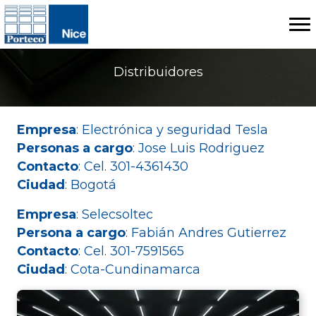
Distribuidores
Empresa
: Electrónica y seguridad Tesla
Personas a cargo
: Jose Luis Rodriguez
Contacto
: Cel. 301-4361430
Ciudad
: Bogotá
Empresa
: Selecsoltec
Persona a cargo
: Fabián Andres Gutierrez
Contacto
: Cel. 301-7591565
Ciudad
: Cota-Cundinamarca