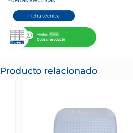
Puertas eléctricas
Ficha técnica
Ventas
Online
Cotizar producto
Producto relacionado