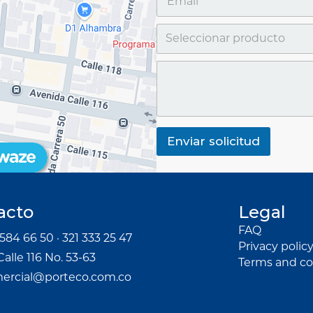
Enviar solicitud
acto
Legal
FAQ
584 66 50 · 321 333 25 47
Privacy polic
Calle 116 No. 53-63
Terms and co
ercial@porteco.com.co