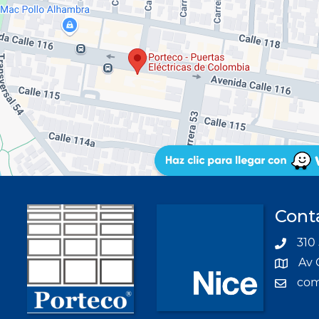
Cont
310 
Av 
com