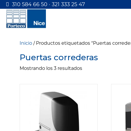
310 584 66 50 · 321 333 25 47
Inicio
/ Productos etiquetados “Puertas correde
Puertas correderas
Ordenado
Mostrando los 3 resultados
por
los
últimos